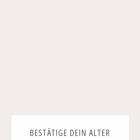
EIN GLÄSCHEN, EIN BUCHSTABE,
EIN LACHER
DIE „WEINIGE“ VERSION
VON STADT, LAND, FLUSS!
BESTÄTIGE DEIN ALTER